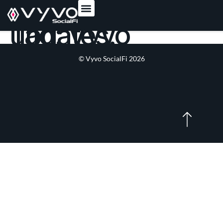
content
Tag:
Vyvo updates.
© Vyvo SocialFi 2026