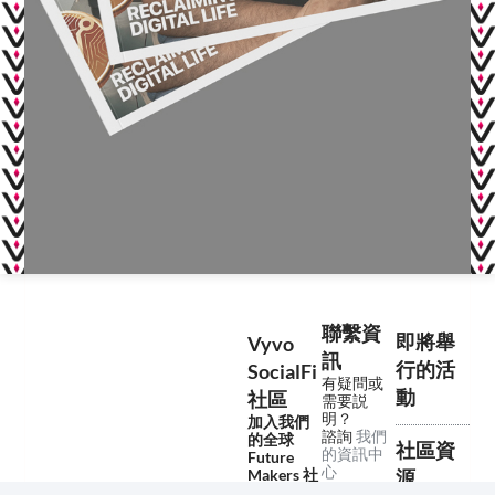
聯繫資
即將舉
Vyvo
訊
行的活
SocialFi
有疑問或
動
社區
需要説
明？
加入我們
諮詢
我們
的全球
社區資
的資訊中
Future
心
Makers 社
源
區！
我們