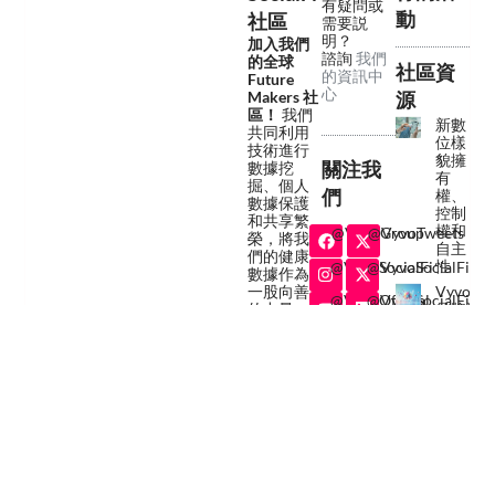
有疑問或
動
社區
需要説
明？
加入我們
諮詢
我們
的全球
社區資
的資訊中
Future
心
Makers 社
源
區！
我們
新數
共同利用
位樣
技術進行
貌擁
關注我
數據挖
有
掘、個人
們
權、
數據保護
控制
和共享繁
權和
@VyvoGroup
@VyvoTweets
榮，將我
自主
們的健康
性
@VyvoSocialFi
@VyvoSocialFi
數據作為
一股向善
Vyvo：
@VyvoOfficial
@VyvoSocialFi
的力量。
品牌運
作模式
@VyvoSocialFiTV
@VyvoOfficial
解析，
保障用
快速連
戶數據
安全
結
使用條款
條款和隱
私權政策