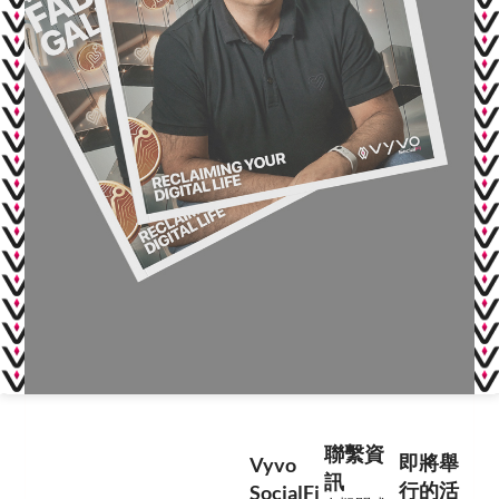
聯繫資
即將舉
Vyvo
訊
行的活
SocialFi